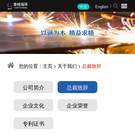
中文
English
关于我们
新闻中心
产品中心
解决方案
业绩展示
人才招聘
公司简介
公司新闻
单体设备
钢铁行业
钢铁
招聘理念
总裁致辞
行业资讯
实验室总承包
有色行业
有色
招聘职位
企业文化
媒体报道
智慧制造系统
军工行业
合金
您的位置：
主页
>
关于我们
>
总裁致辞
企业荣誉
公司公告
在线智能系统
煤焦行业
煤焦
专利证书
软件系统
汽车行业
合作客户
公司简介
总裁致辞
备件耗材
其他行业
水质
企业文化
企业荣誉
其他
军工
专利证书
环保