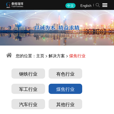
中文
English
关于我们
新闻中心
产品中心
解决方案
业绩展示
人才招聘
公司简介
公司新闻
单体设备
钢铁行业
钢铁
招聘理念
总裁致辞
行业资讯
实验室总承包
有色行业
有色
招聘职位
企业文化
媒体报道
智慧制造系统
军工行业
合金
您的位置：
主页
>
解决方案
>
煤焦行业
企业荣誉
公司公告
在线智能系统
煤焦行业
煤焦
专利证书
软件系统
汽车行业
合作客户
钢铁行业
有色行业
备件耗材
其他行业
水质
军工行业
煤焦行业
其他
军工
汽车行业
其他行业
环保